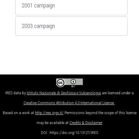
2001 campaign
2003 campaign
IRES data
by
Istituto Nazionale di Geofisica e Vulcanologia
are licensed under a
Creative Commons Attribution 4.0 International License
.
Based on a work at
http://ires.ingv.it/
.Permissions beyond the scope of this license
may be available at
Credits & Disclaimer
DOI : https://doi.org/10.13127/IRES