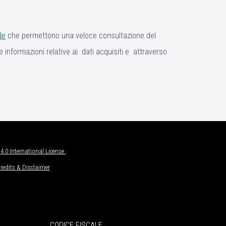
de
che permettono una veloce consultazione del
e informazioni relative ai dati acquisiti e attraverso
.0 International License
.
redits & Disclaimer
CODICE FISCALE