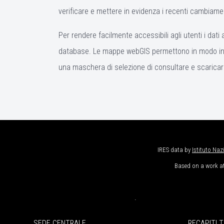
verificare e mettere in evidenza i recenti cambiamen
Per rendere facilmente accessibili agli utenti i da
database. Le mappe webGIS permettono in modo intuitiv
una maschera di selezione di consultare e scaricare
IRES data
by
Istituto Naz
Based on a work a
.
SEDE CENTRALE
RECAPITI T