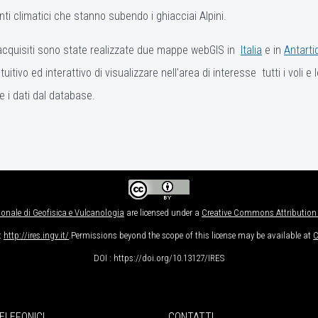
ti climatici che stanno subendo i ghiacciai Alpini.
ti acquisiti sono state realizzate due mappe webGIS in
Italia
e in
Antarti
o ed interattivo di visualizzare nell'area di interesse tutti i voli e l
 i dati dal database.
ionale di Geofisica e Vulcanologia
are licensed under a
Creative Commons Attribution 4
t
http://ires.ingv.it/
.Permissions beyond the scope of this license may be available at
C
DOI : https://doi.org/10.13127/IRES
ELEFONICI
CONTATTI