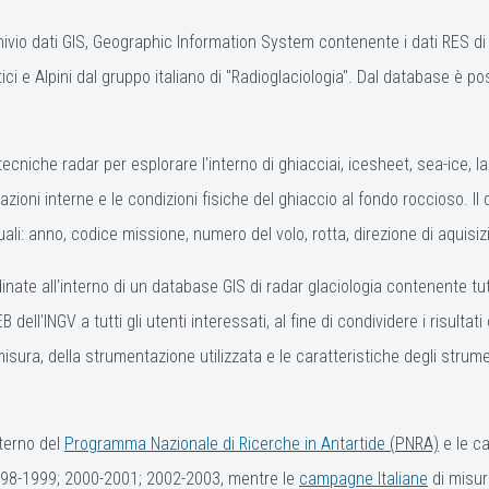
ivio dati GIS, Geographic Information System contenente i dati RES di ra
tici e Alpini dal gruppo italiano di "Radioglaciologia". Dal database è p
cniche radar per esplorare l'interno di ghiacciai, icesheet, sea-ice, l
cazioni interne e le condizioni fisiche del ghiaccio al fondo roccioso. I
li: anno, codice missione, numero del volo, rotta, direzione di aquisiz
nate all'interno di un database GIS di radar glaciologia contenente tutt
dell'INGV a tutti gli utenti interessati, al fine di condividere i risultat
ra, della strumentazione utilizzata e le caratteristiche degli strumenti
nterno del
Programma Nazionale di Ricerche in Antartide
(PNRA)
e le ca
98-1999; 2000-2001; 2002-2003, mentre le
campagne Italiane
di misur